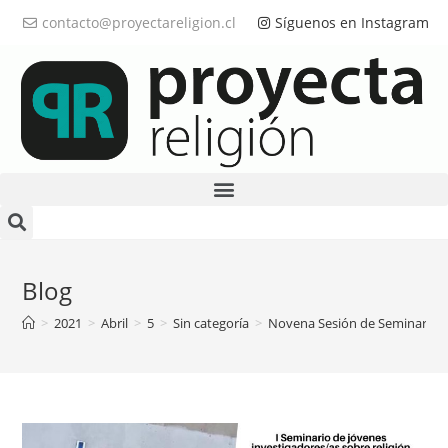
contacto@proyectareligion.cl
Síguenos en Instagram
Blog
>
2021
>
Abril
>
5
>
Sin categoría
>
Novena Sesión de Seminario de